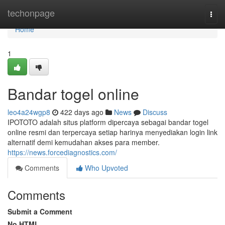
Home
techonpage
Togg
navi
Home
1
Bandar togel online
leo4a24wgp8
422 days ago
News
Discuss
IPOTOTO adalah situs platform dipercaya sebagai bandar togel
online resmi dan terpercaya setiap harinya menyediakan login link
alternatif demi kemudahan akses para member.
https://news.forcediagnostics.com/
Comments
Who Upvoted
Comments
Submit a Comment
No HTML