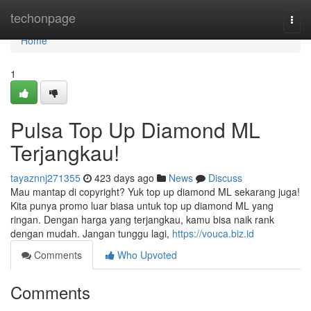
Home
techonpage
Togg
navi
Home
1
Pulsa Top Up Diamond ML
Terjangkau!
tayaznnj271355
423 days ago
News
Discuss
Mau mantap di copyright? Yuk top up diamond ML sekarang juga!
Kita punya promo luar biasa untuk top up diamond ML yang
ringan. Dengan harga yang terjangkau, kamu bisa naik rank
dengan mudah. Jangan tunggu lagi,
https://vouca.biz.id
Comments
Who Upvoted
Comments