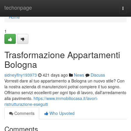
Home
techonpage
Togg
navi
Home
1
Trasformazione Appartamenti
Bologna
sidneylfny193973
421 days ago
News
Discuss
Vorresti dare al tuo appartamento a Bologna un nuovo stile? Con
la nostra azienda di manutenzioni potrai compiere il tuo sogno.
Offriamo servizi eccellenti per ogni tipo di lavoro, dall'arredamento
alla pavimento.
https://www.immobiliocasa.it/lavori-
ristrutturazione-eseguiti
Comments
Who Upvoted
Comments