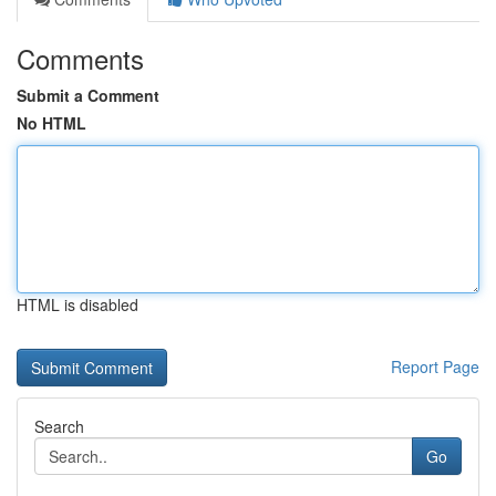
Comments
Submit a Comment
No HTML
HTML is disabled
Report Page
Search
Go