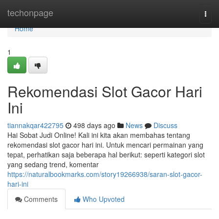
Home
techonpage
Togg
navi
Home
1
Rekomendasi Slot Gacor Hari
Ini
tiannakqar422795
498 days ago
News
Discuss
Hai Sobat Judi Online! Kali ini kita akan membahas tentang
rekomendasi slot gacor hari ini. Untuk mencari permainan yang
tepat, perhatikan saja beberapa hal berikut: seperti kategori slot
yang sedang trend, komentar
https://naturalbookmarks.com/story19266938/saran-slot-gacor-
hari-ini
Comments
Who Upvoted