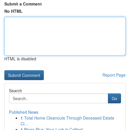
Submit a Comment
No HTML
HTML is disabled
Report Page
Search
Go
Published News
1
Total Home Cleanouts Through Deceased Estate
Cl...
1
Bingo Plus: Your Luck is Calling!