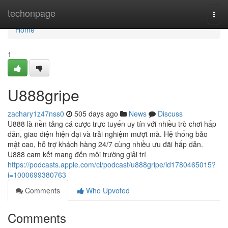
Home
techonpage
Togg
navi
Home
1
U888gripe
zachary1z47nss0
505 days ago
News
Discuss
U888 là nền tảng cá cược trực tuyến uy tín với nhiều trò chơi hấp
dẫn, giao diện hiện đại và trải nghiệm mượt mà. Hệ thống bảo
mật cao, hỗ trợ khách hàng 24/7 cùng nhiều ưu đãi hấp dẫn.
U888 cam kết mang đến môi trường giải trí
https://podcasts.apple.com/cl/podcast/u888gripe/id1780465015?
i=1000699380763
Comments
Who Upvoted
Comments