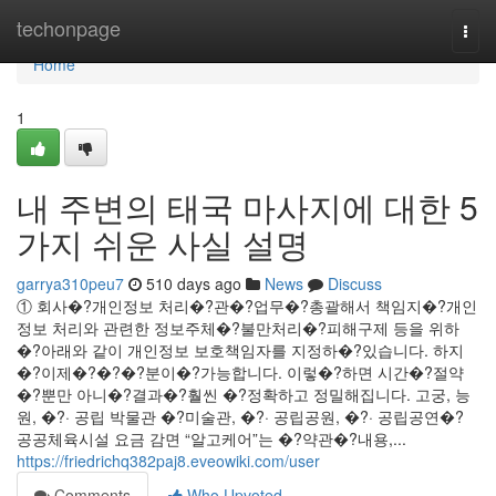
Home
techonpage
Togg
navi
Home
1
내 주변의 태국 마사지에 대한 5
가지 쉬운 사실 설명
garrya310peu7
510 days ago
News
Discuss
‍① 회사�?개인정보 처리�?관�?업무�?총괄해서 책임지�?개인
정보 처리와 관련한 정보주체�?불만처리�?피해구제 등을 위하
�?아래와 같이 개인정보 보호책임자를 지정하�?있습니다. 하지
�?이제�?�?�?분이�?가능합니다. 이렇�?하면 시간�?절약
�?뿐만 아니�?결과�?훨씬 �?정확하고 정밀해집니다. 고궁, 능
원, �?· 공립 박물관 �?미술관, �?· 공립공원, �?· 공립공연�?
공공체육시설 요금 감면 ‍“알고케어”는 �?약관�?내용,...
https://friedrichq382paj8.eveowiki.com/user
Comments
Who Upvoted