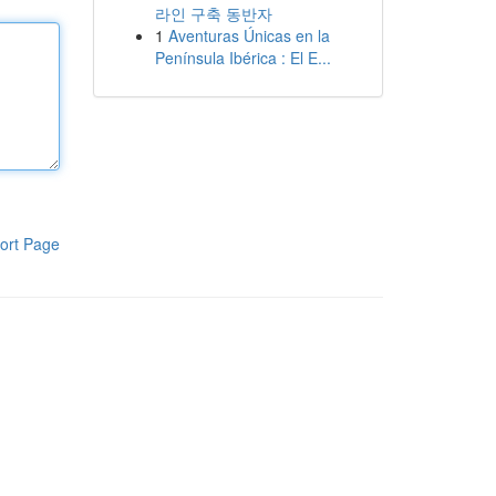
라인 구축 동반자
1
Aventuras Únicas en la
Península Ibérica : El E...
ort Page