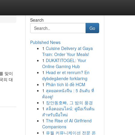
Search
Go
Published News
1
Cuisine Delivery at Gaya
Train: Order Your Meals!
1
DUKATITOGEL: Your
Online Gaming Hub
1
Hvad er et renrum? En
를 맞이
dybdegående forklaring
국의 대
1
Phân tích lô đề HCM
1
สุดยอดหนังจีน : 5 อันดับ ที่
ต้องดู!
1
장안동호빠, 그 밤의 풍경
1
สล็อตออนไลน์: คู่มือเริ่มต้น
สำหรับมือใหม่
1
The Rise of AI Girlfriend
Companions
1
유월 커뮤니케이션 전문 온