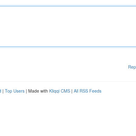
Rep
d
|
Top Users
| Made with
Kliqqi CMS
|
All RSS Feeds