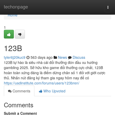
Home
techonpage
Togg
navi
Home
1
123B
tyler6j20kuc9
563 days ago
News
Discuss
123B tự hào là siêu nhà cái đổi thưởng đón đầu xu hướng
gambling 2025. Sở hữu kho game đổi thưởng cực chất, 123B
hoàn toàn xứng đáng là điểm dừng chân số 1 đối với giới cược
thủ. Nhấn nút đăng ký tham gia ngay hôm nay để có
https://usdinstitute.com/forums/users/123bren/
Comments
Who Upvoted
Comments
Submit a Comment