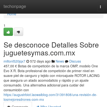
Home
techonpage
Togg
navi
Home
1
Se desconoce Detalles Sobre
juguetesymas.com.mx
miltonl520jqx7
572 days ago
News
Discuss
457,00 € Botas de competición de la marca OMP, modelo One
Evo X R. Bota profesional de competición de primer nivel en
suave piel de canguro y tejido con microajuste ROTOR LACING
que asegura un atado acomodaticio y rápido y un ajuste
consumado. Una alternativa adicional para cuidar del
consumición con
https://augustrbiot.laowaiblog.com/31391808/una-revisión-de-
losmejoresdrones-com-mx
Comments
Who Upvoted