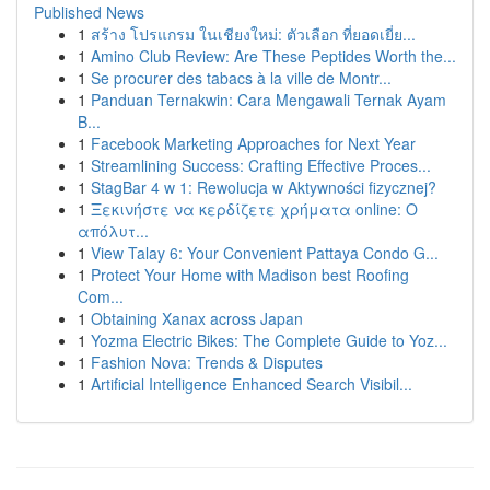
Published News
1
สร้าง โปรแกรม ในเชียงใหม่: ตัวเลือก ที่ยอดเยี่ย...
1
Amino Club Review: Are These Peptides Worth the...
1
Se procurer des tabacs à la ville de Montr...
1
Panduan Ternakwin: Cara Mengawali Ternak Ayam
B...
1
Facebook Marketing Approaches for Next Year
1
Streamlining Success: Crafting Effective Proces...
1
StagBar 4 w 1: Rewolucja w Aktywności fizycznej?
1
Ξεκινήστε να κερδίζετε χρήματα online: Ο
απόλυτ...
1
View Talay 6: Your Convenient Pattaya Condo G...
1
Protect Your Home with Madison best Roofing
Com...
1
Obtaining Xanax across Japan
1
Yozma Electric Bikes: The Complete Guide to Yoz...
1
Fashion Nova: Trends & Disputes
1
Artificial Intelligence Enhanced Search Visibil...