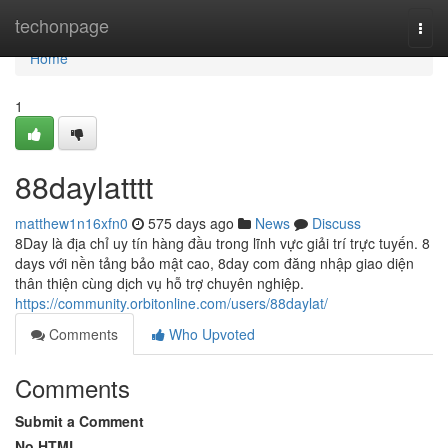
Home
techonpage
Togg
navi
Home
1
88daylatttt
matthew1n16xfn0
575 days ago
News
Discuss
8Day là địa chỉ uy tín hàng đầu trong lĩnh vực giải trí trực tuyến. 8
days với nền tảng bảo mật cao, 8day com đăng nhập giao diện
thân thiện cùng dịch vụ hỗ trợ chuyên nghiệp.
https://community.orbitonline.com/users/88daylat/
Comments
Who Upvoted
Comments
Submit a Comment
No HTML