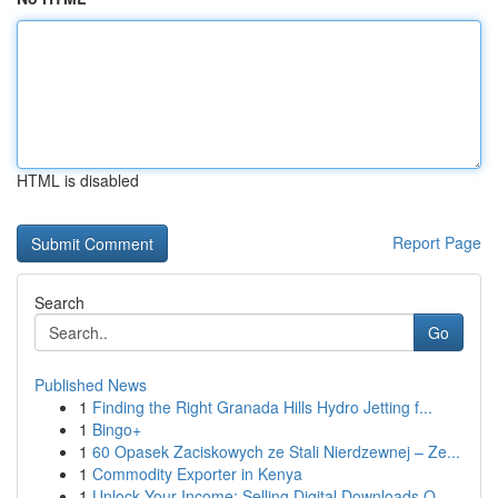
HTML is disabled
Report Page
Search
Go
Published News
1
Finding the Right Granada Hills Hydro Jetting f...
1
Bingo+
1
60 Opasek Zaciskowych ze Stali Nierdzewnej – Ze...
1
Commodity Exporter in Kenya
1
Unlock Your Income: Selling Digital Downloads O...